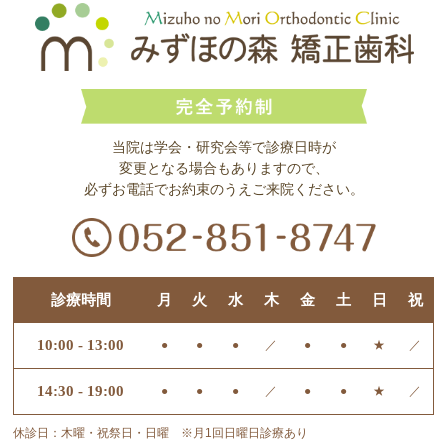
当院は学会・研究会等で診療日時が
変更となる場合もありますので、
必ずお電話でお約束のうえご来院ください。
診療時間
月
火
水
木
金
土
日
祝
10:00 - 13:00
●
●
●
／
●
●
★
／
14:30 - 19:00
●
●
●
／
●
●
★
／
休診日：木曜・祝祭日・日曜 ※月1回日曜日診療あり